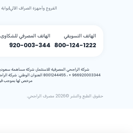
الفروع وأجهزة الصراف الآلي
بوابة 
|
الهاتف التسويقي
الهاتف المصرفي للشكاوى (
920-003-344
800-124-1222
شركة الراجحي المصرفية للاستثمار، شركة مساهمة سعودية، مساهمة بر
+ 966920003344
مرخص لها بموجب قرار معالي وزير المالية رقم 3/1698 وتا
حقوق الطبع والنشر ©2026 مصرف الراجحي.