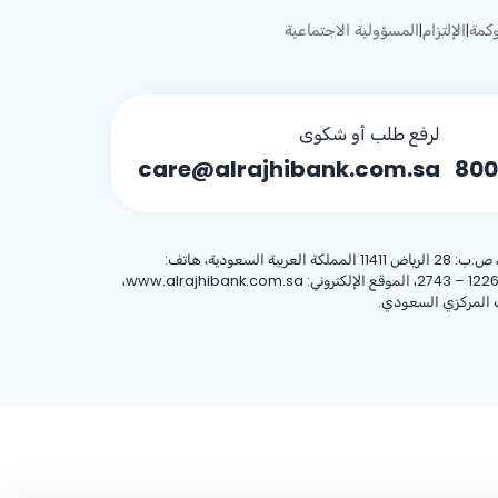
كمة
الإلتزام
المسؤولية الاجتماعية
|
|
لرفع طلب أو شكوى
care@alrajhibank.com.sa
800
، 8001244455 العنوان الوطني: شركة الراجحي المصرفية للاستثمار، 8467 طريق الملك فهد – حي المروج، وحدة رقم (1)، الرياض 12263 – 2743، الموقع الإلكتروني: www.alrajhibank.com.sa،