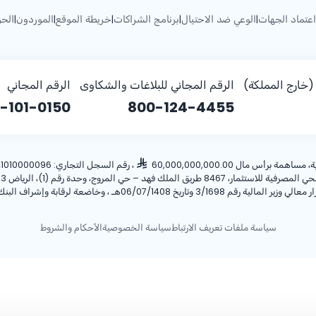
اعتماد الجهات
الوعي ضد الاحتيال
برنامج الشراكات
خريطة الموقع
الموردون
الحو
|
|
|
|
|
خارج المملكة)
الرقم المجاني للبلاغات والشكاوى
الرقم المجاني
-101-0150
800-124-4455
أس مال 60,000,000,000.00
، رقم السجل التجاري: 1010000096، ص.ب: 28 الرياض 11411 المملكة العربية السعودية، هاتف:
ريخ 06/07/1408هـ ، وخاضعة لرقابة وإشراف البنك المركزي السعودي.
سياسة ملفات تعريف الارتباط
سياسة الخصوصية
الأحكام والشروط