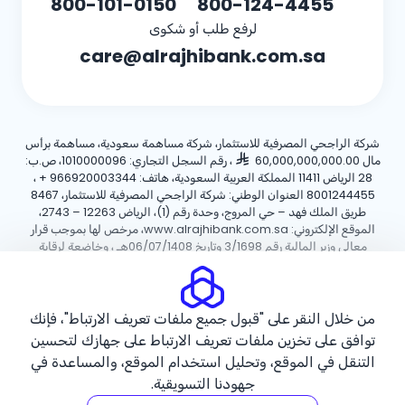
800-101-0150
800-124-4455
لرفع طلب أو شكوى
care@alrajhibank.com.sa
شركة الراجحي المصرفية للاستثمار، شركة مساهمة سعودية، مساهمة برأس
مال 60,000,000,000.00
، رقم السجل التجاري: 1010000096، ص.ب:
28 الرياض 11411 المملكة العربية السعودية، هاتف:
+ 966920003344
،
8001244455 العنوان الوطني: شركة الراجحي المصرفية للاستثمار، 8467
طريق الملك فهد – حي المروج، وحدة رقم (1)، الرياض 12263 – 2743،
الموقع الإلكتروني: www.alrajhibank.com.sa، مرخص لها بموجب قرار
معالي وزير المالية رقم 3/1698 وتاريخ 06/07/1408هـ ، وخاضعة لرقابة
وإشراف البنك المركزي السعودي.
سياسة ملفات تعريف الارتباط
سياسة الخصوصية
الأحكام والشروط
من خلال النقر على "قبول جميع ملفات تعريف الارتباط"، فإنك
توافق على تخزين ملفات تعريف الارتباط على جهازك لتحسين
حقوق الطبع والنشر ©2026 مصرف الراجحي.
التنقل في الموقع، وتحليل استخدام الموقع، والمساعدة في
جهودنا التسويقية.