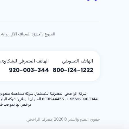
الفروع وأجهزة الصراف الآلي
بوابة 
|
الهاتف التسويقي
الهاتف المصرفي للشكاوى (
920-003-344
800-124-1222
شركة الراجحي المصرفية للاستثمار، شركة مساهمة سعودية، مساهمة بر
+ 966920003344
مرخص لها بموجب قرار معالي وزير المالية رقم 3/1698 وتا
حقوق الطبع والنشر ©2026 مصرف الراجحي.