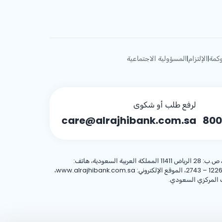
كمة
الإلتزام
المسؤولية الاجتماعية
|
|
لرفع طلب أو شكوى
care@alrajhibank.com.sa
800
، 8001244455 العنوان الوطني: شركة الراجحي المصرفية للاستثمار، 8467 طريق الملك فهد – حي المروج، وحدة رقم (1)، الرياض 12263 – 2743، الموقع الإلكتروني: www.alrajhibank.com.sa،