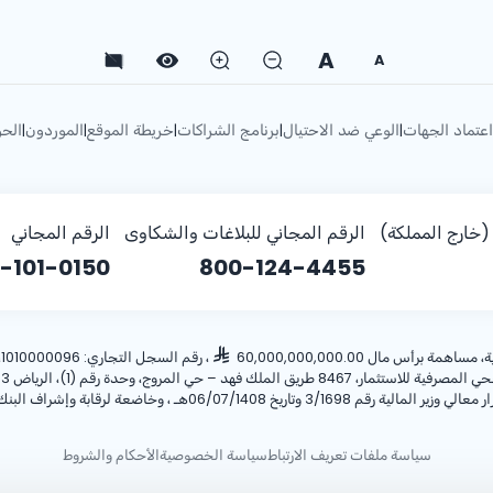
A
A
اعتماد الجهات
الوعي ضد الاحتيال
برنامج الشراكات
خريطة الموقع
الموردون
الحو
|
|
|
|
|
خارج المملكة)
الرقم المجاني للبلاغات والشكاوى
الرقم المجاني
-101-0150
800-124-4455
أس مال 60,000,000,000.00
، رقم السجل التجاري: 1010000096، ص.ب: 28 الرياض 11411 المملكة العربية السعودية، هاتف:
ريخ 06/07/1408هـ ، وخاضعة لرقابة وإشراف البنك المركزي السعودي.
سياسة ملفات تعريف الارتباط
سياسة الخصوصية
الأحكام والشروط