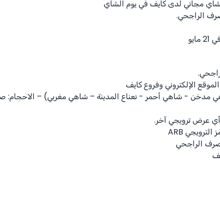
اي مجاني لدى كايف في يوم الشاي
رف الراجحي.
ايو
اجحي.
لموقع الإلكتروني وفروع كايف
 مدخن - شاهي أحمر - نعناع المدينة – شاهي مغربي) – الاحجام: صغ
أي عرض ترويجي آخر.
لترويجي ARB
مصرف الراجحي
يف