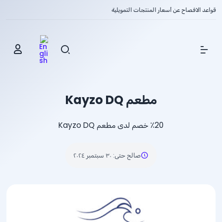
قواعد الافصاح عن أسعار المنتجات التمويلية
Show Menu
مطعم Kayzo DQ
٪20 خصم لدى مطعم Kayzo DQ
صالح حتى
:
٣٠ سبتمبر ٢٠٢٤