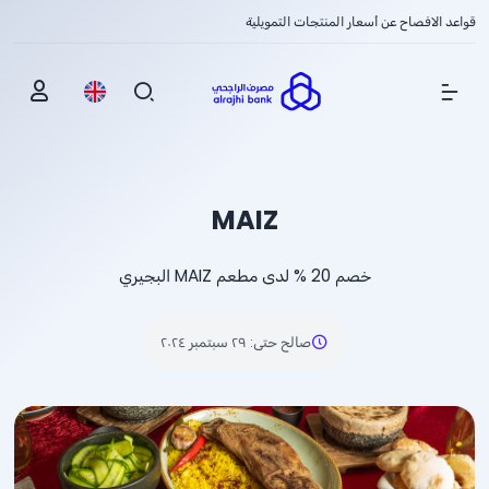
قواعد الافصاح عن أسعار المنتجات التمويلية
Show Menu
MAIZ
خصم
% 20
لدى مطعم MAIZ البجيري
صالح حتى
:
٢٩ سبتمبر ٢٠٢٤