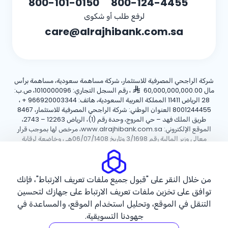
800-101-0150
800-124-4455
لرفع طلب أو شكوى
care@alrajhibank.com.sa
شركة الراجحي المصرفية للاستثمار، شركة مساهمة سعودية، مساهمة برأس
مال 60,000,000,000.00
، رقم السجل التجاري: 1010000096، ص.ب:
28 الرياض 11411 المملكة العربية السعودية، هاتف:
+ 966920003344
،
8001244455 العنوان الوطني: شركة الراجحي المصرفية للاستثمار، 8467
طريق الملك فهد – حي المروج، وحدة رقم (1)، الرياض 12263 – 2743،
الموقع الإلكتروني: www.alrajhibank.com.sa، مرخص لها بموجب قرار
معالي وزير المالية رقم 3/1698 وتاريخ 06/07/1408هـ ، وخاضعة لرقابة
وإشراف البنك المركزي السعودي.
سياسة ملفات تعريف الارتباط
سياسة الخصوصية
الأحكام والشروط
من خلال النقر على "قبول جميع ملفات تعريف الارتباط"، فإنك
توافق على تخزين ملفات تعريف الارتباط على جهازك لتحسين
حقوق الطبع والنشر ©2026 مصرف الراجحي.
التنقل في الموقع، وتحليل استخدام الموقع، والمساعدة في
جهودنا التسويقية.