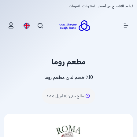
قواعد الافصاح عن أسعار المنتجات التمويلية
Show Menu
مطعم روما
٪10 خصم لدى مطعم روما
صالح حتى
:
١٤ أبريل ٢٠٢٥