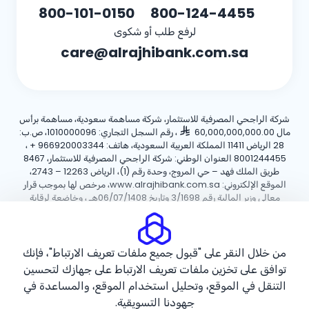
800-101-0150
800-124-4455
لرفع طلب أو شكوى
care@alrajhibank.com.sa
شركة الراجحي المصرفية للاستثمار، شركة مساهمة سعودية، مساهمة برأس
مال 60,000,000,000.00
، رقم السجل التجاري: 1010000096، ص.ب:
28 الرياض 11411 المملكة العربية السعودية، هاتف:
+ 966920003344
،
8001244455 العنوان الوطني: شركة الراجحي المصرفية للاستثمار، 8467
طريق الملك فهد – حي المروج، وحدة رقم (1)، الرياض 12263 – 2743،
الموقع الإلكتروني: www.alrajhibank.com.sa، مرخص لها بموجب قرار
معالي وزير المالية رقم 3/1698 وتاريخ 06/07/1408هـ ، وخاضعة لرقابة
وإشراف البنك المركزي السعودي.
سياسة ملفات تعريف الارتباط
سياسة الخصوصية
الأحكام والشروط
من خلال النقر على "قبول جميع ملفات تعريف الارتباط"، فإنك
توافق على تخزين ملفات تعريف الارتباط على جهازك لتحسين
حقوق الطبع والنشر ©2026 مصرف الراجحي.
التنقل في الموقع، وتحليل استخدام الموقع، والمساعدة في
جهودنا التسويقية.