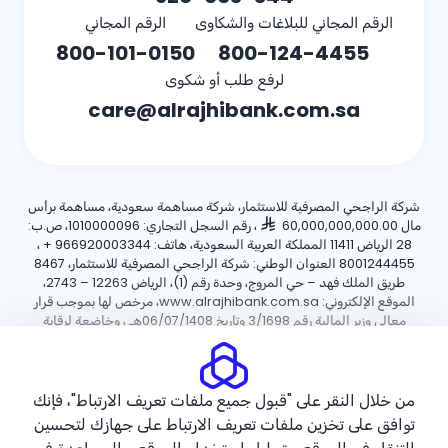
الرقم المجاني للبلاغات والشكاوى
الرقم المجاني
800-101-0150
800-124-4455
لرفع طلب أو شكوى
care@alrajhibank.com.sa
شركة الراجحي المصرفية للاستثمار، شركة مساهمة سعودية، مساهمة برأس
مال 60,000,000,000.00
، رقم السجل التجاري: 1010000096، ص.ب:
28 الرياض 11411 المملكة العربية السعودية، هاتف:
+ 966920003344
،
8001244455 العنوان الوطني: شركة الراجحي المصرفية للاستثمار، 8467
طريق الملك فهد – حي المروج، وحدة رقم (1)، الرياض 12263 – 2743،
الموقع الإلكتروني: www.alrajhibank.com.sa، مرخص لها بموجب قرار
معالي وزير المالية رقم 3/1698 وتاريخ 06/07/1408هـ ، وخاضعة لرقابة
وإشراف البنك المركزي السعودي.
سياسة ملفات تعريف الارتباط
سياسة الخصوصية
الأحكام والشروط
من خلال النقر على "قبول جميع ملفات تعريف الارتباط"، فإنك
توافق على تخزين ملفات تعريف الارتباط على جهازك لتحسين
حقوق الطبع والنشر ©2026 مصرف الراجحي.