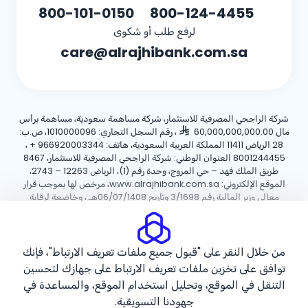
800-101-0150
800-124-4455
لرفع طلب أو شكوى
care@alrajhibank.com.sa
شركة الراجحي المصرفية للاستثمار، شركة مساهمة سعودية، مساهمة برأس
مال 60,000,000,000.00
، رقم السجل التجاري: 1010000096، ص.ب:
28 الرياض 11411 المملكة العربية السعودية، هاتف:
+ 966920003344
،
8001244455 العنوان الوطني: شركة الراجحي المصرفية للاستثمار، 8467
طريق الملك فهد – حي المروج، وحدة رقم (1)، الرياض 12263 – 2743،
الموقع الإلكتروني: www.alrajhibank.com.sa، مرخص لها بموجب قرار
معالي وزير المالية رقم 3/1698 وتاريخ 06/07/1408هـ ، وخاضعة لرقابة
وإشراف البنك المركزي السعودي.
سياسة ملفات تعريف الارتباط
سياسة الخصوصية
الأحكام والشروط
من خلال النقر على "قبول جميع ملفات تعريف الارتباط"، فإنك
توافق على تخزين ملفات تعريف الارتباط على جهازك لتحسين
حقوق الطبع والنشر ©2026 مصرف الراجحي.
التنقل في الموقع، وتحليل استخدام الموقع، والمساعدة في
جهودنا التسويقية.