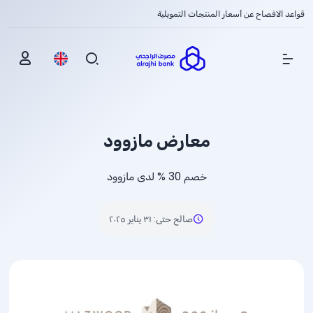
قواعد الافصاح عن أسعار المنتجات التمويلية
Show Menu
معارض مازوود
خصم
% 30
لدى مازوود
صالح حتى
:
٣١ يناير ٢٠٢٥