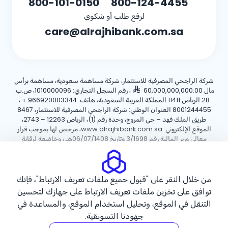
800-101-0150
800-124-4455
لرفع طلب أو شكوى
care@alrajhibank.com.sa
شركة الراجحي المصرفية للاستثمار، شركة مساهمة سعودية، مساهمة برأس
مال 60,000,000,000.00
، رقم السجل التجاري: 1010000096، ص.ب:
28 الرياض 11411 المملكة العربية السعودية، هاتف:
+ 966920003344
،
8001244455 العنوان الوطني: شركة الراجحي المصرفية للاستثمار، 8467
طريق الملك فهد – حي المروج، وحدة رقم (1)، الرياض 12263 – 2743،
الموقع الإلكتروني: www.alrajhibank.com.sa، مرخص لها بموجب قرار
معالي وزير المالية رقم 3/1698 وتاريخ 06/07/1408هـ ، وخاضعة لرقابة
وإشراف البنك المركزي السعودي.
سياسة ملفات تعريف الارتباط
سياسة الخصوصية
الأحكام والشروط
من خلال النقر على "قبول جميع ملفات تعريف الارتباط"، فإنك
توافق على تخزين ملفات تعريف الارتباط على جهازك لتحسين
حقوق الطبع والنشر ©2026 مصرف الراجحي.
التنقل في الموقع، وتحليل استخدام الموقع، والمساعدة في
جهودنا التسويقية.