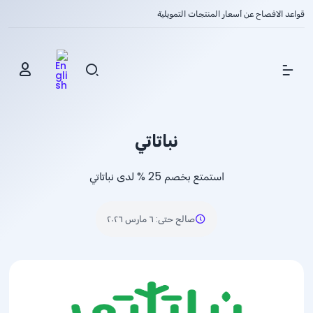
قواعد الافصاح عن أسعار المنتجات التمويلية
Show Menu
نباتاتي
استمتع بخصم
% 25
لدى نباتاتي
صالح حتى
:
٦ مارس ٢٠٢٦