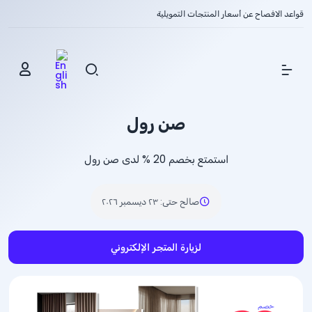
قواعد الافصاح عن أسعار المنتجات التمويلية
Show Menu
صن رول
استمتع بخصم
% 20
لدى صن رول
صالح حتى
:
٢٣ ديسمبر ٢٠٢٦
لزيارة المتجر الإلكتروني