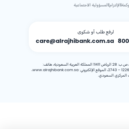
كمة
الإلتزام
المسؤولية الاجتماعية
|
|
لرفع طلب أو شكوى
care@alrajhibank.com.sa
800
، 8001244455 العنوان الوطني: شركة الراجحي المصرفية للاستثمار، 8467 طريق الملك فهد – حي المروج، وحدة رقم (1)، الرياض 12263 – 2743، الموقع الإلكتروني: www.alrajhibank.com.sa،