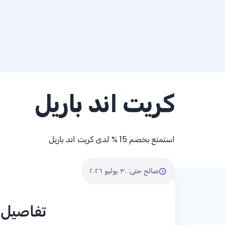
كريت اند باريل
استمتع بخصم
% 15
لدى كريت اند باريل
صالح حتى
:
٣٠ يوليو ٢٠٢٦
تفاصيل