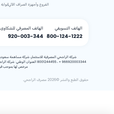
الفروع وأجهزة الصراف الآلي
بوابة 
|
الهاتف التسويقي
الهاتف المصرفي للشكاوى (
920-003-344
800-124-1222
شركة الراجحي المصرفية للاستثمار، شركة مساهمة سعودية، مساهمة بر
+ 966920003344
مرخص لها بموجب قرار معالي وزير المالية رقم 3/1698 وتا
حقوق الطبع والنشر ©2026 مصرف الراجحي.