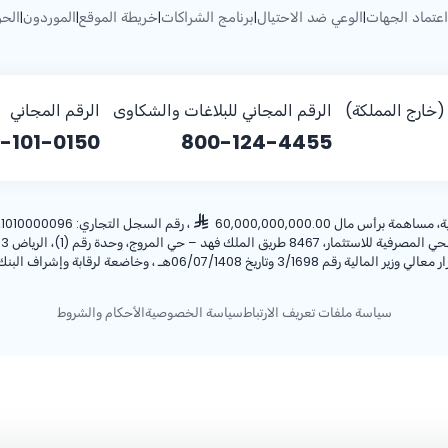
اعتماد الجهات
الوعي ضد الاحتيال
برنامج الشراكات
خريطة الموقع
الموردون
الحو
|
|
|
|
|
خارج المملكة)
الرقم المجاني للبلاغات والشكاوى
الرقم المجاني
-101-0150
800-124-4455
أس مال 60,000,000,000.00
، رقم السجل التجاري: 1010000096، ص.ب: 28 الرياض 11411 المملكة العربية السعودية، هاتف:
ريخ 06/07/1408هـ ، وخاضعة لرقابة وإشراف البنك المركزي السعودي.
سياسة ملفات تعريف الارتباط
سياسة الخصوصية
الأحكام والشروط