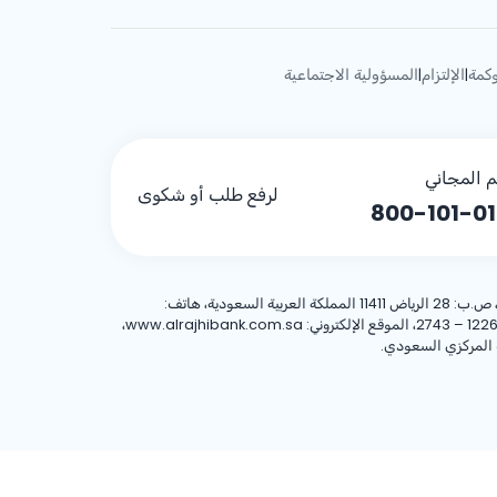
كمة
الإلتزام
المسؤولية الاجتماعية
|
|
م المجاني
لرفع طلب أو شكوى
800-101-0
، 8001244455 العنوان الوطني: شركة الراجحي المصرفية للاستثمار، 8467 طريق الملك فهد – حي المروج، وحدة رقم (1)، الرياض 12263 – 2743، الموقع الإلكتروني: www.alrajhibank.com.sa،