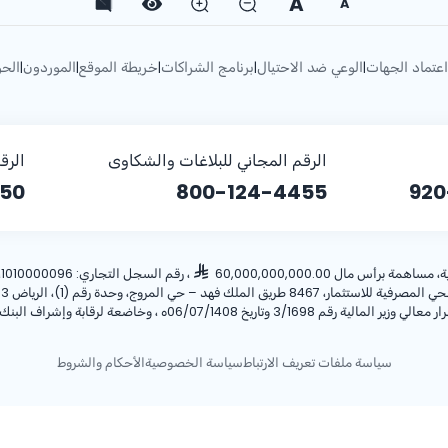
A
A
اعتماد الجهات
الوعي ضد الاحتيال
برنامج الشراكات
خريطة الموقع
الموردون
الحو
|
|
|
|
|
الرقم المجاني للبلاغات والشكاوى
الرق
150
800-124-4455
920
أس مال 60,000,000,000.00
، رقم السجل التجاري: 1010000096، ص.ب: 28 الرياض 11411 المملكة العربية السعودية، هاتف:
تاريخ 06/07/1408ه ، وخاضعة لرقابة وإشراف البنك المركزي السعودي.
سياسة ملفات تعريف الارتباط
سياسة الخصوصية
الأحكام والشروط