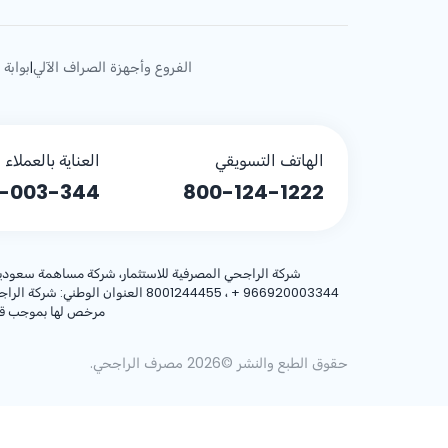
الفروع وأجهزة الصراف الآلي
بوابة 
|
الهاتف التسويقي
العناية بالعملاء
-003-344
800-124-1222
شركة الراجحي المصرفية للاستثمار، شركة مساهمة سعودية، مساهمة بر
+ 966920003344
مرخص لها بموجب قرار معالي وزير المالية رقم 3/1698 و
حقوق الطبع والنشر ©2026 مصرف الراجحي.