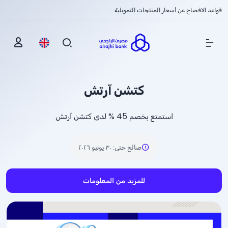
قواعد الافصاح عن أسعار المنتجات التمويلية
Show Menu
كتشن آرتش
استمتع بخصم
% 45
لدى كتشن آرتش
صالح حتى
:
٣٠ يونيو ٢٠٢٦
للمزيد من المعلومات