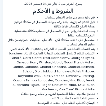
يسري العرض من 12 يناير حتى 31 ديسمبر 2026.
الشروط و الأحكام
قم بزيارة متجر من متاجر الدهام للساعات
قبل الدفع قم بتزويد البائع برقم جوالك المسجل في مكافأة ثم تابع
عملية الدفع لاكتساب نقاط مكافأة.
يجب استخدام رقم الجوال المسجل في حساب مكافأة عند عملية
الدفع لاكتساب النقاط
ستحصل على 6 نقاط مكافأة لكل 1
على العمليات الشرائية من خلال
متاجر الدهام للساعات
يتم اكتساب النقاط على العمليات الشرائية بـ 30,000
كحد أقصى
اكتساب النقاط لا يشمل العلامات التجارية العالمية التالية: Longines,
André, Geral Genta, Fred, Barthelemy, Georges Hysek,
Omega, Harry Winston, Hublot, Gucci, Franck Muller,
Cartier, Concord, Chanel, Chopard, Charriol, Balmain,
Bulgari, Dior, Jobbard, Longines, Patek Philippe,
Raymond Weil, Rolex, Versace, Givenchy, Breitling,
Ouvans Tempo, Lancaster, Candino, Nina Ricci, Fendi,
Audemars Piguet, Piaget, Chaumet, Rado, TAG Heuer,
Vacheron, Van Cleef, Richard Mille
تخضع صلاحية النقاط المكتسبة لشروط وأحكام برنامج مكافأة
سيتم إضافة نقاط مكافأة بعد 3 أيام
لايمكن اكتساب النقاط على المنتجات المرتجعة