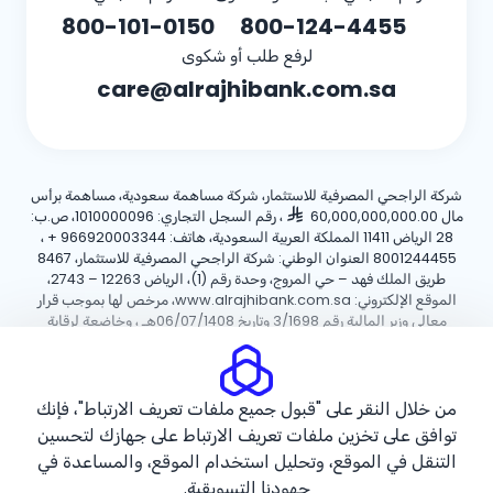
800-101-0150
800-124-4455
لرفع طلب أو شكوى
care@alrajhibank.com.sa
شركة الراجحي المصرفية للاستثمار، شركة مساهمة سعودية، مساهمة برأس
مال 60,000,000,000.00
، رقم السجل التجاري: 1010000096، ص.ب:
28 الرياض 11411 المملكة العربية السعودية، هاتف:
+ 966920003344
،
8001244455 العنوان الوطني: شركة الراجحي المصرفية للاستثمار، 8467
طريق الملك فهد – حي المروج، وحدة رقم (1)، الرياض 12263 – 2743،
الموقع الإلكتروني: www.alrajhibank.com.sa، مرخص لها بموجب قرار
معالي وزير المالية رقم 3/1698 وتاريخ 06/07/1408هـ ، وخاضعة لرقابة
وإشراف البنك المركزي السعودي.
سياسة ملفات تعريف الارتباط
سياسة الخصوصية
الأحكام والشروط
من خلال النقر على "قبول جميع ملفات تعريف الارتباط"، فإنك
توافق على تخزين ملفات تعريف الارتباط على جهازك لتحسين
حقوق الطبع والنشر ©2026 مصرف الراجحي.
التنقل في الموقع، وتحليل استخدام الموقع، والمساعدة في
جهودنا التسويقية.