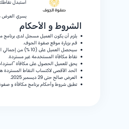
استبدل نقاطك
يسري العرض من 16 وحتى 29 ديسمب
الشروط و الأحكام
يلزم أن يكون العميل مسجل لدى برنامج مك
قم بزيارة موقع صفوة الجوف.
سيحصل العميل على (
% 10
) من إجمالي ا
نقاط مكافأة المستخدمة غير مستردة.
يحق للعميل الحصول على مكافأة "استرداد 
الحد الأقصى لاكتساب النقاط المستردة هو 15,000 (خمسة عشر ألف) نقطة مكاف
العرض صالح حتى 29 ديسمبر 2025.
تطبق شروط وأحكام برنامج مكافأة و صفو