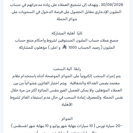
30/09/2026 ، وتهدف إلى تشجيع العملاء على زيادة مدخراتهم في حساب
المليون الإدخاري مقابل الحصول على فرصة الدخول في السحوبات على
جوائز الحملة.
ثانيًا: أهلية المشاركة:
جميع عملاء حساب المليون المستوفين لشروط وأحكام منتج حساب
المليون ( رصيد الحساب 1000
و اعلى ) مؤهلون للمشاركة.
رابعًا: آلية السحب:
يتم إجراء السحب إلكترونياً على الجوائز الموضحة أدناه باستخدام نظام
معتمد يضمن العدالة والشفافية. . ويتم اختيار الفائزين عشوائياً من بين
العملاء المؤهلين. ولا يمكن للعميل الفوز بنفس الجائزة أكثر من مرة خلال
نفس الحملة. وللمصرف إعادة السحب في حال عدم استيفاء الفائز لشروط
الأهلية.
الجوائز:
-20 سيارة تورس ( 10 سيارات بنهاية شهر يوليو و 10 بنهاية شهر اغسطس )
-5 سيارات ديفندر ( بنهاية شهر سبتمبر )