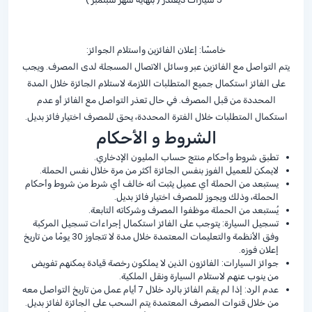
خامسًا: إعلان الفائزين واستلام الجوائز:
يتم التواصل مع الفائزين عبر وسائل الاتصال المسجلة لدى المصرف. ويجب
على الفائز استكمال جميع المتطلبات اللازمة لاستلام الجائزة خلال المدة
المحددة من قبل المصرف. في حال تعذر التواصل مع الفائز أو عدم
استكمال المتطلبات خلال الفترة المحددة، يحق للمصرف اختيار فائز بديل.
الشروط و الأحكام
تطبق شروط وأحكام منتج حساب المليون الإدخاري.
لايمكن للعميل الفوز بنفس الجائزة أكثر من مرة خلال نفس الحملة.
يستبعد من الحملة أي عميل يثبت أنه خالف أي شرط من شروط وأحكام
الحملة، وذلك ويجوز للمصرف اختيار فائز بديل.
يُستبعد من الحملة موظفوا المصرف وشركاته التابعة.
تسجيل السيارة: يتوجب على الفائز استكمال إجراءات تسجيل المركبة
وفق الأنظمة والتعليمات المعتمدة خلال مدة لا تتجاوز 30 يومًا من تاريخ
إعلان فوزه.
جوائز السيارات: الفائزون الذين لا يملكون رخصة قيادة يمكنهم تفويض
من ينوب عنهم لاستلام السيارة ونقل الملكية.
عدم الرد: إذا لم يقم الفائز بالرد خلال 7 أيام عمل من تاريخ التواصل معه
من خلال قنوات المصرف المعتمدة يتم السحب على الجائزة لفائز بديل.