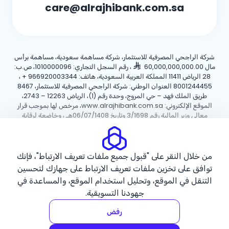
care@alrajhibank.com.sa
شركة الراجحي المصرفية للاستثمار، شركة مساهمة سعودية، مساهمة برأس
مال 60,000,000,000.00
، رقم السجل التجاري: 1010000096، ص.ب:
28 الرياض 11411 المملكة العربية السعودية، هاتف:
+ 966920003344
،
8001244455 العنوان الوطني: شركة الراجحي المصرفية للاستثمار، 8467
طريق الملك فهد – حي المروج، وحدة رقم (1)، الرياض 12263 – 2743،
الموقع الإلكتروني: www.alrajhibank.com.sa، مرخص لها بموجب قرار
معالي وزير المالية رقم 3/1698 وتاريخ 06/07/1408هـ ، وخاضعة لرقابة
وإشراف البنك المركزي السعودي.
سياسة ملفات تعريف الارتباط
سياسة الخصوصية
الأحكام والشروط
من خلال النقر على "قبول جميع ملفات تعريف الارتباط"، فإنك
توافق على تخزين ملفات تعريف الارتباط على جهازك لتحسين
حقوق الطبع والنشر ©2026 مصرف الراجحي.
التنقل في الموقع، وتحليل استخدام الموقع، والمساعدة في
جهودنا التسويقية.
رفض