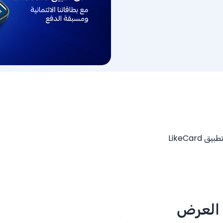
LikeCa
 العرض