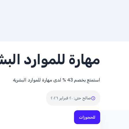
مهارة للموارد البش
استمتع بخصم
% 43
لدى مهارة للموارد البشرية
صالح حتى
:
٢٠ فبراير ٢٠٢٦
للحجوزات