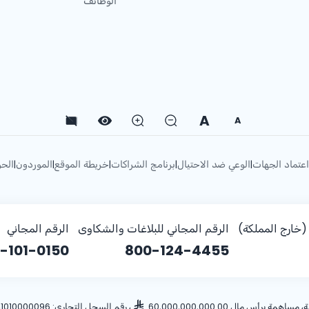
الوظائف
A
A
اعتماد الجهات
الوعي ضد الاحتيال
برنامج الشراكات
خريطة الموقع
الموردون
الحو
|
|
|
|
|
خارج المملكة)
الرقم المجاني للبلاغات والشكاوى
الرقم المجاني
-101-0150
800-124-4455
أس مال 60,000,000,000.00
، رقم السجل التجاري: 1010000096، ص.ب: 28 الرياض 11411 المملكة العربية السعودية، هاتف: