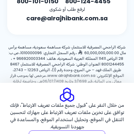
800-101-0150
800-124-4455
لرفع طلب أو شكوى
care@alrajhibank.com.sa
شركة الراجحي المصرفية للاستثمار، شركة مساهمة سعودية، مساهمة برأس
مال 60,000,000,000.00
، رقم السجل التجاري: 1010000096، ص.ب:
28 الرياض 11411 المملكة العربية السعودية، هاتف:
+ 966920003344
،
8001244455 العنوان الوطني: شركة الراجحي المصرفية للاستثمار، 8467
طريق الملك فهد – حي المروج، وحدة رقم (1)، الرياض 12263 – 2743،
الموقع الإلكتروني: www.alrajhibank.com.sa، مرخص لها بموجب قرار
معالي وزير المالية رقم 3/1698 وتاريخ 06/07/1408هـ ، وخاضعة لرقابة
وإشراف البنك المركزي السعودي.
سياسة ملفات تعريف الارتباط
سياسة الخصوصية
الأحكام والشروط
من خلال النقر على "قبول جميع ملفات تعريف الارتباط"، فإنك
توافق على تخزين ملفات تعريف الارتباط على جهازك لتحسين
حقوق الطبع والنشر ©2026 مصرف الراجحي.
التنقل في الموقع، وتحليل استخدام الموقع، والمساعدة في
جهودنا التسويقية.