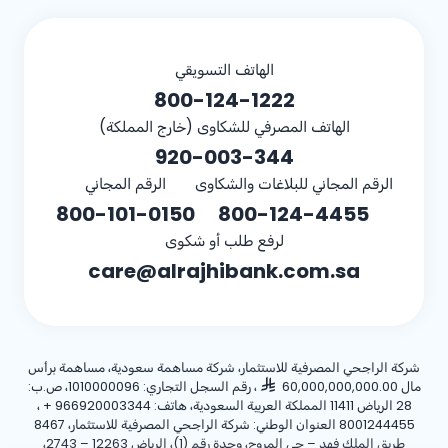
الهاتف التسويقي
800-124-1222
الهاتف المصرفي للشكاوى (خارج المملكة)
920-003-344
الرقم المجاني للبلاغات والشكاوى
الرقم المجاني
800-101-0150
800-124-4455
لرفع طلب أو شكوى
care@alrajhibank.com.sa
شركة الراجحي المصرفية للاستثمار، شركة مساهمة سعودية، مساهمة برأس
مال 60,000,000,000.00
، رقم السجل التجاري: 1010000096، ص.ب:
28 الرياض 11411 المملكة العربية السعودية، هاتف:
+ 966920003344
،
8001244455 العنوان الوطني: شركة الراجحي المصرفية للاستثمار، 8467
طريق الملك فهد – حي المروج، وحدة رقم (1)، الرياض 12263 – 2743،