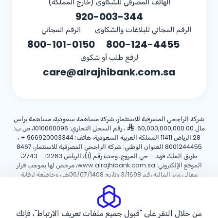
الهاتف المصرفي للشكاوى (خارج المملكة)
920-003-344
الرقم المجاني للبلاغات والشكاوى
الرقم المجاني
800-101-0150
800-124-4455
لرفع طلب أو شكوى
care@alrajhibank.com.sa
شركة الراجحي المصرفية للاستثمار، شركة مساهمة سعودية، مساهمة برأس
مال 60,000,000,000.00
، رقم السجل التجاري: 1010000096، ص.ب:
28 الرياض 11411 المملكة العربية السعودية، هاتف:
+ 966920003344
،
8001244455 العنوان الوطني: شركة الراجحي المصرفية للاستثمار، 8467
طريق الملك فهد – حي المروج، وحدة رقم (1)، الرياض 12263 – 2743،
الموقع الإلكتروني: www.alrajhibank.com.sa، مرخص لها بموجب قرار
معالي وزير المالية رقم 3/1698 وتاريخ 06/07/1408هـ ، وخاضعة لرقابة
وإشراف البنك المركزي السعودي.
سياسة ملفات تعريف الارتباط
سياسة الخصوصية
الأحكام والشروط
من خلال النقر على "قبول جميع ملفات تعريف الارتباط"، فإنك