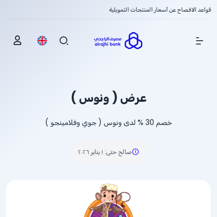
قواعد الافصاح عن أسعار المنتجات التمويلية
Show Menu
عرض ( ونوس )
خصم
% 30
لدى ونوس ( جوي وفلامينجو )
صالح حتى
:
١ يناير ٢٠٢٦