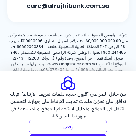
care@alrajhibank.com.sa
شركة الراجحي المصرفية للاستثمار، شركة مساهمة سعودية، مساهمة برأس
مال 60,000,000,000.00
، رقم السجل التجاري: 1010000096، ص.ب:
28 الرياض 11411 المملكة العربية السعودية، هاتف:
+ 966920003344
،
8001244455 العنوان الوطني: شركة الراجحي المصرفية للاستثمار، 8467
طريق الملك فهد – حي المروج، وحدة رقم (1)، الرياض 12263 – 2743،
الموقع الإلكتروني: www.alrajhibank.com.sa، مرخص لها بموجب قرار
معالي وزير المالية رقم 3/1698 وتاريخ 06/07/1408هـ ، وخاضعة لرقابة
وإشراف البنك المركزي السعودي.
سياسة ملفات تعريف الارتباط
سياسة الخصوصية
الأحكام والشروط
من خلال النقر على "قبول جميع ملفات تعريف الارتباط"، فإنك
توافق على تخزين ملفات تعريف الارتباط على جهازك لتحسين
حقوق الطبع والنشر ©2026 مصرف الراجحي.
التنقل في الموقع، وتحليل استخدام الموقع، والمساعدة في
جهودنا التسويقية.
رفض