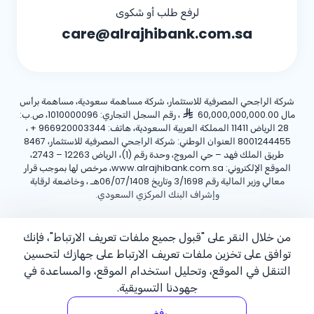
لرفع طلب أو شكوى
care@alrajhibank.com.sa
شركة الراجحي المصرفية للاستثمار، شركة مساهمة سعودية، مساهمة برأس
مال 60,000,000,000.00
، رقم السجل التجاري: 1010000096، ص.ب:
28 الرياض 11411 المملكة العربية السعودية، هاتف:
+ 966920003344
،
8001244455 العنوان الوطني: شركة الراجحي المصرفية للاستثمار، 8467
طريق الملك فهد – حي المروج، وحدة رقم (1)، الرياض 12263 – 2743،
الموقع الإلكتروني: www.alrajhibank.com.sa، مرخص لها بموجب قرار
معالي وزير المالية رقم 3/1698 وتاريخ 06/07/1408هـ ، وخاضعة لرقابة
وإشراف البنك المركزي السعودي.
سياسة ملفات تعريف الارتباط
سياسة الخصوصية
الأحكام والشروط
من خلال النقر على "قبول جميع ملفات تعريف الارتباط"، فإنك
توافق على تخزين ملفات تعريف الارتباط على جهازك لتحسين
حقوق الطبع والنشر ©2026 مصرف الراجحي.
التنقل في الموقع، وتحليل استخدام الموقع، والمساعدة في
جهودنا التسويقية.
رفض