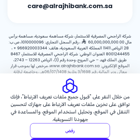
care@alrajhibank.com.sa
شركة الراجحي المصرفية للاستثمار، شركة مساهمة سعودية، مساهمة برأس
مال 60,000,000,000.00
، رقم السجل التجاري: 1010000096، ص.ب:
28 الرياض 11411 المملكة العربية السعودية، هاتف:
+ 966920003344
،
8001244455 العنوان الوطني: شركة الراجحي المصرفية للاستثمار، 8467
طريق الملك فهد – حي المروج، وحدة رقم (1)، الرياض 12263 – 2743،
الموقع الإلكتروني: www.alrajhibank.com.sa، مرخص لها بموجب قرار
معالي وزير المالية رقم 3/1698 وتاريخ 06/07/1408هـ ، وخاضعة لرقابة
وإشراف البنك المركزي السعودي.
سياسة ملفات تعريف الارتباط
سياسة الخصوصية
الأحكام والشروط
من خلال النقر على "قبول جميع ملفات تعريف الارتباط"، فإنك
توافق على تخزين ملفات تعريف الارتباط على جهازك لتحسين
حقوق الطبع والنشر ©2026 مصرف الراجحي.
التنقل في الموقع، وتحليل استخدام الموقع، والمساعدة في
جهودنا التسويقية.
رفض