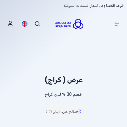
قواعد الافصاح عن أسعار المنتجات التمويلية
Show Menu
عرض ( كراج)
خصم
% 30
لدى كراج
صالح حتى
:
١ يناير ٢٠٢٦