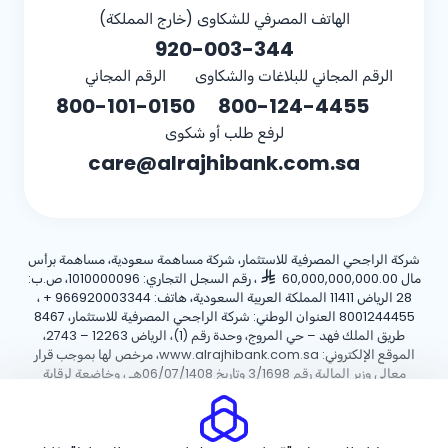
الهاتف المصرفي للشكاوى (خارج المملكة)
920-003-344
الرقم المجاني للبلاغات والشكاوى
الرقم المجاني
800-101-0150
800-124-4455
لرفع طلب أو شكوى
care@alrajhibank.com.sa
شركة الراجحي المصرفية للاستثمار، شركة مساهمة سعودية، مساهمة برأس
مال 60,000,000,000.00
، رقم السجل التجاري: 1010000096، ص.ب:
28 الرياض 11411 المملكة العربية السعودية، هاتف:
+ 966920003344
،
8001244455 العنوان الوطني: شركة الراجحي المصرفية للاستثمار، 8467
طريق الملك فهد – حي المروج، وحدة رقم (1)، الرياض 12263 – 2743،
الموقع الإلكتروني: www.alrajhibank.com.sa، مرخص لها بموجب قرار
معالي وزير المالية رقم 3/1698 وتاريخ 06/07/1408هـ ، وخاضعة لرقابة
وإشراف البنك المركزي السعودي.
سياسة ملفات تعريف الارتباط
سياسة الخصوصية
الأحكام والشروط