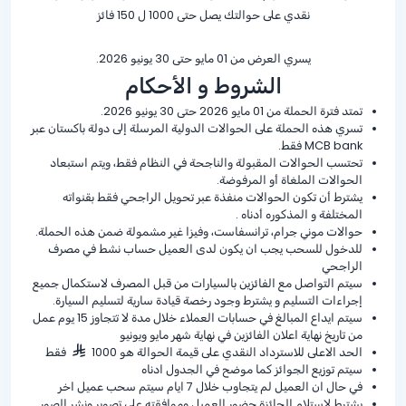
نقدي على حوالتك يصل حتى 1000 ل 150 فائز
يسري العرض من 01 مايو حتى 30 يونيو 2026.
الشروط و الأحكام
تمتد فترة الحملة من 01 مايو 2026 حتى 30 يونيو 2026.
تسري هذه الحملة على الحوالات الدولية المرسلة إلى دولة باكستان عبر
MCB bank فقط.
تحتسب الحوالات المقبولة والناجحة في النظام فقط، ويتم استبعاد
الحوالات الملغاة أو المرفوضة.
يشترط أن تكون الحوالات منفذة عبر تحويل الراجحي فقط بقنواته
المختلفة و المذكوره أدناه .
حوالات موني جرام، ترانسفاست، وفيزا غير مشمولة ضمن هذه الحملة.
للدخول للسحب يجب ان يكون لدى العميل حساب نشط في مصرف
الراجحي
سيتم التواصل مع الفائزين بالسيارات من قبل المصرف لاستكمال جميع
إجراءات التسليم و يشترط وجود رخصة قيادة سارية لتسليم السيارة.
سيتم ايداع المبالغ في حسابات العملاء خلال مدة لا تتجاوز 15 يوم عمل
من تاريخ نهاية اعلان الفائزين في نهاية شهر مايو ويونيو
الحد الاعلى للاسترداد النقدي على قيمة الحوالة هو 1000
فقط
سيتم توزيع الجوائز كما موضح في الجدول ادناه
في حال ان العميل لم يتجاوب خلال 7 ايام سيتم سحب عميل اخر
يشترط لاستلام الجائزة حضور العميل وموافقته على تصوير ونشر الصور