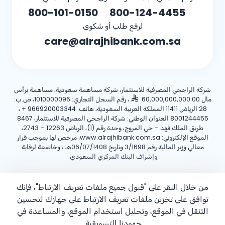
800-101-0150
800-124-4455
لرفع طلب أو شكوى
care@alrajhibank.com.sa
شركة الراجحي المصرفية للاستثمار، شركة مساهمة سعودية، مساهمة برأس
مال 60,000,000,000.00
، رقم السجل التجاري: 1010000096، ص.ب:
28 الرياض 11411 المملكة العربية السعودية، هاتف:
+ 966920003344
،
8001244455 العنوان الوطني: شركة الراجحي المصرفية للاستثمار، 8467
طريق الملك فهد – حي المروج، وحدة رقم (1)، الرياض 12263 – 2743،
الموقع الإلكتروني: www.alrajhibank.com.sa، مرخص لها بموجب قرار
معالي وزير المالية رقم 3/1698 وتاريخ 06/07/1408هـ ، وخاضعة لرقابة
وإشراف البنك المركزي السعودي.
سياسة ملفات تعريف الارتباط
سياسة الخصوصية
الأحكام والشروط
من خلال النقر على "قبول جميع ملفات تعريف الارتباط"، فإنك
توافق على تخزين ملفات تعريف الارتباط على جهازك لتحسين
حقوق الطبع والنشر ©2026 مصرف الراجحي.
التنقل في الموقع، وتحليل استخدام الموقع، والمساعدة في
جهودنا التسويقية.