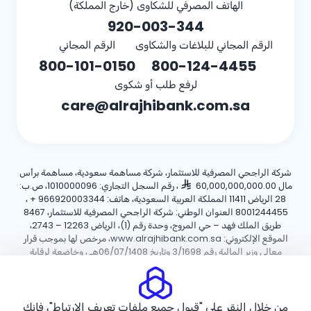
الهاتف المصرفي للشكاوى (خارج المملكة)
920-003-344
الرقم المجاني للبلاغات والشكاوى
الرقم المجاني
800-101-0150
800-124-4455
لرفع طلب أو شكوى
care@alrajhibank.com.sa
شركة الراجحي المصرفية للاستثمار، شركة مساهمة سعودية، مساهمة برأس
مال 60,000,000,000.00
، رقم السجل التجاري: 1010000096، ص.ب:
28 الرياض 11411 المملكة العربية السعودية، هاتف:
+ 966920003344
،
8001244455 العنوان الوطني: شركة الراجحي المصرفية للاستثمار، 8467
طريق الملك فهد – حي المروج، وحدة رقم (1)، الرياض 12263 – 2743،
الموقع الإلكتروني: www.alrajhibank.com.sa، مرخص لها بموجب قرار
معالي وزير المالية رقم 3/1698 وتاريخ 06/07/1408هـ ، وخاضعة لرقابة
وإشراف البنك المركزي السعودي.
سياسة ملفات تعريف الارتباط
سياسة الخصوصية
الأحكام والشروط
من خلال النقر على "قبول جميع ملفات تعريف الارتباط"، فإنك