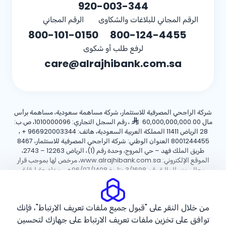
920-003-344
الرقم المجاني للبلاغات والشكاوى
الرقم المجاني
800-101-0150
800-124-4455
لرفع طلب أو شكوى
care@alrajhibank.com.sa
شركة الراجحي المصرفية للاستثمار، شركة مساهمة سعودية، مساهمة برأس
مال 60,000,000,000.00
، رقم السجل التجاري: 1010000096، ص.ب:
28 الرياض 11411 المملكة العربية السعودية، هاتف:
+ 966920003344
،
8001244455 العنوان الوطني: شركة الراجحي المصرفية للاستثمار، 8467
طريق الملك فهد – حي المروج، وحدة رقم (1)، الرياض 12263 – 2743،
الموقع الإلكتروني: www.alrajhibank.com.sa، مرخص لها بموجب قرار
معالي وزير المالية رقم 3/1698 وتاريخ 06/07/1408هـ ، وخاضعة لرقابة
وإشراف البنك المركزي السعودي.
سياسة ملفات تعريف الارتباط
سياسة الخصوصية
الأحكام والشروط
من خلال النقر على "قبول جميع ملفات تعريف الارتباط"، فإنك
توافق على تخزين ملفات تعريف الارتباط على جهازك لتحسين