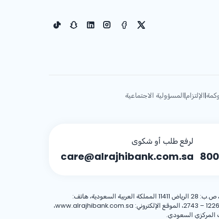
كمة
الإلتزام
المسؤولية الاجتماعية
|
|
لرفع طلب أو شكوى
care@alrajhibank.com.sa
800
، 8001244455 العنوان الوطني: شركة الراجحي المصرفية للاستثمار، 8467 طريق الملك فهد – حي المروج، وحدة رقم (1)، الرياض 12263 – 2743، الموقع الإلكتروني: www.alrajhibank.com.sa،