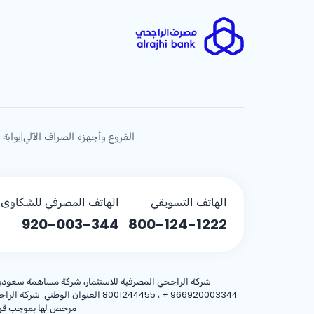
الفروع وأجهزة الصراف الآلي
بوابة 
|
الهاتف التسويقي
الهاتف المصرفي للشكاوى (
920-003-344
800-124-1222
شركة الراجحي المصرفية للاستثمار، شركة مساهمة سعودية، مساهمة بر
+ 966920003344
مرخص لها بموجب قرار معالي وزير المالية رقم 3/1698 وتا