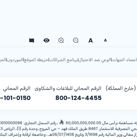
A
A
اعتماد الجهات
الوعي ضد الاحتيال
برنامج الشراكات
خريطة الموقع
الموردون
الحو
|
|
|
|
|
خارج المملكة)
الرقم المجاني للبلاغات والشكاوى
الرقم المجاني
-101-0150
800-124-4455
أس مال 60,000,000,000.00
، رقم السجل التجاري: 1010000096، ص.ب: 28 الرياض 11411 المملكة العربية السعودية، هاتف:
ريخ 06/07/1408هـ ، وخاضعة لرقابة وإشراف البنك المركزي السعودي.