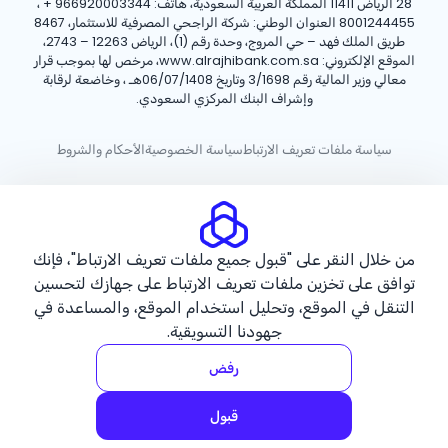
28 الرياض 11411 المملكة العربية السعودية، هاتف:
+ 966920003344
،
8001244455 العنوان الوطني: شركة الراجحي المصرفية للاستثمار، 8467
طريق الملك فهد – حي المروج، وحدة رقم (1)، الرياض 12263 – 2743،
الموقع الإلكتروني: www.alrajhibank.com.sa، مرخص لها بموجب قرار
معالي وزير المالية رقم 3/1698 وتاريخ 06/07/1408هـ ، وخاضعة لرقابة
وإشراف البنك المركزي السعودي.
سياسة ملفات تعريف الارتباط
سياسة الخصوصية
الأحكام والشروط
حقوق الطبع والنشر ©2026 مصرف الراجحي.
من خلال النقر على "قبول جميع ملفات تعريف الارتباط"، فإنك
توافق على تخزين ملفات تعريف الارتباط على جهازك لتحسين
التنقل في الموقع، وتحليل استخدام الموقع، والمساعدة في
جهودنا التسويقية.
رفض
قبول