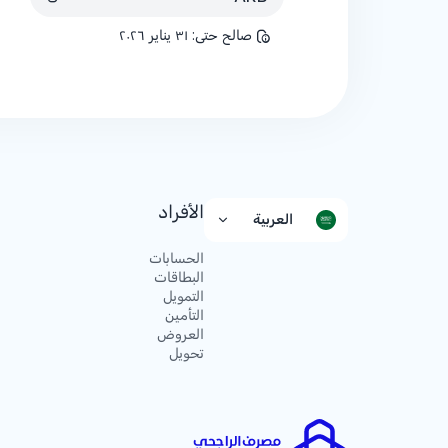
صالح حتى
:
٣١ يناير ٢٠٢٦
الأفراد
العربية
الحسابات
البطاقات
التمويل
التأمين
العروض
تحويل