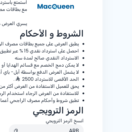
استمتع باسترد
مع بطاقات مص
يسري العرض من 25 يناير – 1 فبرا
الشروط و الأحكام
يطبق العرض على جميع بطاقات مصرف الر
احصل على استرداد نقدي
% 15
عبر تطبيق 
الاسترداد النقدي صالح لمدة سنه
لا يمكن دمج الخصم مع قسائم الهدايا أو 
لا يشمل العرض الدفع بواسطة أبل- باي أو
الحد الأقصى للاسترداد 2500
.
يحق للعميل الاستفادة من العرض أكثر من 
للاستفادة من العرض الرجاء استخدام الرمز ا
تطبق شروط وأحكام مصرف الراجحي أعمال
الرمز الترويجي
انسخ الرمز الترويجي
ARB