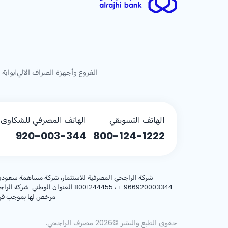
الفروع وأجهزة الصراف الآلي
بوابة 
|
الهاتف التسويقي
الهاتف المصرفي للشكاوى (
920-003-344
800-124-1222
شركة الراجحي المصرفية للاستثمار، شركة مساهمة سعودية، مساهمة بر
+ 966920003344
مرخص لها بموجب قرار معالي وزير المالية رقم 3/1698 وتا
حقوق الطبع والنشر ©2026 مصرف الراجحي.