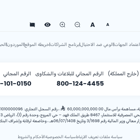
A
A
اعتماد الجهات
الوعي ضد الاحتيال
برنامج الشراكات
خريطة الموقع
الموردون
الحو
|
|
|
|
|
خارج المملكة)
الرقم المجاني للبلاغات والشكاوى
الرقم المجاني
-101-0150
800-124-4455
أس مال 60,000,000,000.00
، رقم السجل التجاري: 1010000096، ص.ب: 28 الرياض 11411 المملكة العربية السعودية، هاتف:
ريخ 06/07/1408هـ ، وخاضعة لرقابة وإشراف البنك المركزي السعودي.
سياسة ملفات تعريف الارتباط
سياسة الخصوصية
الأحكام والشروط