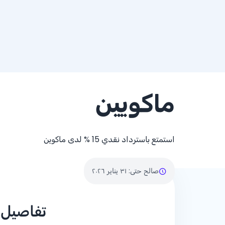
ماكويين
استمتع باسترداد نقدي
% 15
لدى ماكوين
صالح حتى
:
٣١ يناير ٢٠٢٦
تفاصيل