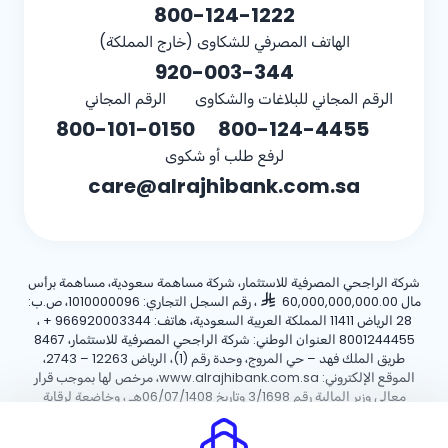
800-124-1222
الهاتف المصرفي للشكاوى (خارج المملكة)
920-003-344
الرقم المجاني للبلاغات والشكاوى
الرقم المجاني
800-101-0150
800-124-4455
لرفع طلب أو شكوى
care@alrajhibank.com.sa
شركة الراجحي المصرفية للاستثمار، شركة مساهمة سعودية، مساهمة برأس
مال 60,000,000,000.00
، رقم السجل التجاري: 1010000096، ص.ب:
28 الرياض 11411 المملكة العربية السعودية، هاتف:
+ 966920003344
،
8001244455 العنوان الوطني: شركة الراجحي المصرفية للاستثمار، 8467
طريق الملك فهد – حي المروج، وحدة رقم (1)، الرياض 12263 – 2743،
الموقع الإلكتروني: www.alrajhibank.com.sa، مرخص لها بموجب قرار
معالي وزير المالية رقم 3/1698 وتاريخ 06/07/1408هـ ، وخاضعة لرقابة
وإشراف البنك المركزي السعودي.