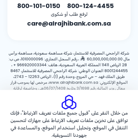
800-101-0150
800-124-4455
لرفع طلب أو شكوى
care@alrajhibank.com.sa
شركة الراجحي المصرفية للاستثمار، شركة مساهمة سعودية، مساهمة برأس
مال 60,000,000,000.00
، رقم السجل التجاري: 1010000096، ص.ب:
28 الرياض 11411 المملكة العربية السعودية، هاتف:
+ 966920003344
،
8001244455 العنوان الوطني: شركة الراجحي المصرفية للاستثمار، 8467
طريق الملك فهد – حي المروج، وحدة رقم (1)، الرياض 12263 – 2743،
الموقع الإلكتروني: www.alrajhibank.com.sa، مرخص لها بموجب قرار
معالي وزير المالية رقم 3/1698 وتاريخ 06/07/1408هـ ، وخاضعة لرقابة
وإشراف البنك المركزي السعودي.
سياسة ملفات تعريف الارتباط
سياسة الخصوصية
الأحكام والشروط
من خلال النقر على "قبول جميع ملفات تعريف الارتباط"، فإنك
توافق على تخزين ملفات تعريف الارتباط على جهازك لتحسين
حقوق الطبع والنشر ©2026 مصرف الراجحي.
التنقل في الموقع، وتحليل استخدام الموقع، والمساعدة في
جهودنا التسويقية.