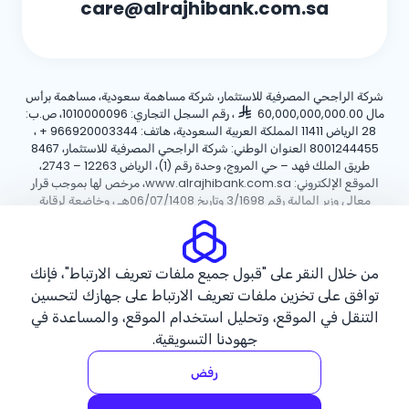
care@alrajhibank.com.sa
شركة الراجحي المصرفية للاستثمار، شركة مساهمة سعودية، مساهمة برأس
مال 60,000,000,000.00
، رقم السجل التجاري: 1010000096، ص.ب:
28 الرياض 11411 المملكة العربية السعودية، هاتف:
+ 966920003344
،
8001244455 العنوان الوطني: شركة الراجحي المصرفية للاستثمار، 8467
طريق الملك فهد – حي المروج، وحدة رقم (1)، الرياض 12263 – 2743،
الموقع الإلكتروني: www.alrajhibank.com.sa، مرخص لها بموجب قرار
معالي وزير المالية رقم 3/1698 وتاريخ 06/07/1408هـ ، وخاضعة لرقابة
وإشراف البنك المركزي السعودي.
سياسة ملفات تعريف الارتباط
سياسة الخصوصية
الأحكام والشروط
من خلال النقر على "قبول جميع ملفات تعريف الارتباط"، فإنك
توافق على تخزين ملفات تعريف الارتباط على جهازك لتحسين
حقوق الطبع والنشر ©2026 مصرف الراجحي.
التنقل في الموقع، وتحليل استخدام الموقع، والمساعدة في
جهودنا التسويقية.
رفض