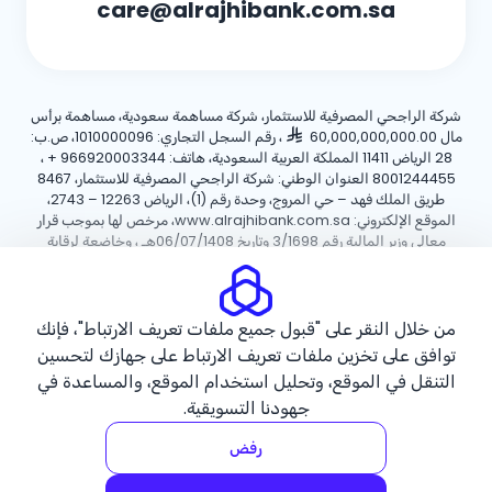
care@alrajhibank.com.sa
شركة الراجحي المصرفية للاستثمار، شركة مساهمة سعودية، مساهمة برأس
مال 60,000,000,000.00
، رقم السجل التجاري: 1010000096، ص.ب:
28 الرياض 11411 المملكة العربية السعودية، هاتف:
+ 966920003344
،
8001244455 العنوان الوطني: شركة الراجحي المصرفية للاستثمار، 8467
طريق الملك فهد – حي المروج، وحدة رقم (1)، الرياض 12263 – 2743،
الموقع الإلكتروني: www.alrajhibank.com.sa، مرخص لها بموجب قرار
معالي وزير المالية رقم 3/1698 وتاريخ 06/07/1408هـ ، وخاضعة لرقابة
وإشراف البنك المركزي السعودي.
سياسة ملفات تعريف الارتباط
سياسة الخصوصية
الأحكام والشروط
من خلال النقر على "قبول جميع ملفات تعريف الارتباط"، فإنك
توافق على تخزين ملفات تعريف الارتباط على جهازك لتحسين
حقوق الطبع والنشر ©2026 مصرف الراجحي.
التنقل في الموقع، وتحليل استخدام الموقع، والمساعدة في
جهودنا التسويقية.
رفض