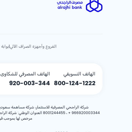
الفروع وأجهزة الصراف الآلي
بوابة 
|
الهاتف التسويقي
الهاتف المصرفي للشكاوى (
920-003-344
800-124-1222
شركة الراجحي المصرفية للاستثمار، شركة مساهمة سعودية، مساهمة بر
+ 966920003344
مرخص لها بموجب قرار معالي وزير المالية رقم 3/1698 وتا