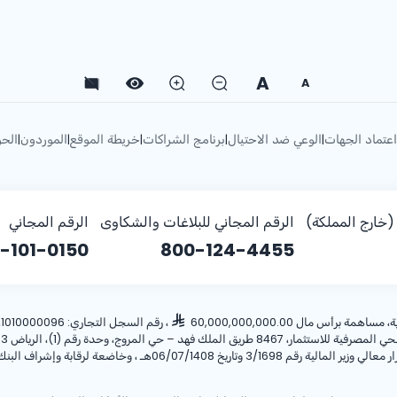
A
A
اعتماد الجهات
الوعي ضد الاحتيال
برنامج الشراكات
خريطة الموقع
الموردون
الحو
|
|
|
|
|
خارج المملكة)
الرقم المجاني للبلاغات والشكاوى
الرقم المجاني
-101-0150
800-124-4455
أس مال 60,000,000,000.00
، رقم السجل التجاري: 1010000096، ص.ب: 28 الرياض 11411 المملكة العربية السعودية، هاتف:
ريخ 06/07/1408هـ ، وخاضعة لرقابة وإشراف البنك المركزي السعودي.