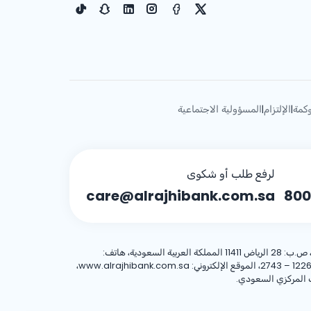
كمة
الإلتزام
المسؤولية الاجتماعية
|
|
لرفع طلب أو شكوى
care@alrajhibank.com.sa
800
، 8001244455 العنوان الوطني: شركة الراجحي المصرفية للاستثمار، 8467 طريق الملك فهد – حي المروج، وحدة رقم (1)، الرياض 12263 – 2743، الموقع الإلكتروني: www.alrajhibank.com.sa،