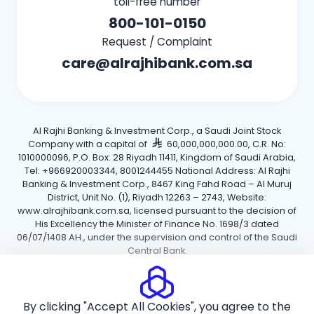
toll-free number
800-101-0150
Request / Complaint
care@alrajhibank.com.sa
Al Rajhi Banking & Investment Corp., a Saudi Joint Stock
Company with a capital of
60,000,000,000.00, C.R. No:
1010000096, P.O. Box: 28 Riyadh 11411, Kingdom of Saudi Arabia,
Tel: +966920003344, 8001244455 National Address: Al Rajhi
Banking & Investment Corp., 8467 King Fahd Road – Al Muruj
District, Unit No. (1), Riyadh 12263 – 2743, Website:
www.alrajhibank.com.sa, licensed pursuant to the decision of
His Excellency the Minister of Finance No. 1698/3 dated
06/07/1408 AH., under the supervision and control of the Saudi
Central Bank.
Cookie Policy
Privacy Policy
Terms and Conditions
By clicking "Accept All Cookies", you agree to the