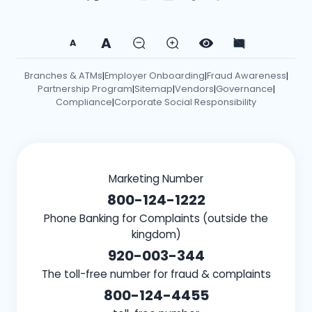
A
A
Branches & ATMs
Employer Onboarding
Fraud Awareness
|
|
|
Partnership Program
Sitemap
Vendors
Governance
|
|
|
|
Compliance
Corporate Social Responsibility
|
Marketing Number
800-124-1222
Phone Banking for Complaints (outside the
kingdom)
920-003-344
The toll-free number for fraud & complaints
800-124-4455