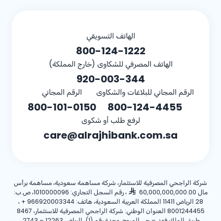
الهاتف التسويقي
800-124-1222
الهاتف المصرفي للشكاوى (خارج المملكة)
920-003-344
الرقم المجاني للبلاغات والشكاوى
الرقم المجاني
800-101-0150
800-124-4455
لرفع طلب أو شكوى
care@alrajhibank.com.sa
شركة الراجحي المصرفية للاستثمار، شركة مساهمة سعودية، مساهمة برأس
مال 60,000,000,000.00
، رقم السجل التجاري: 1010000096، ص.ب:
28 الرياض 11411 المملكة العربية السعودية، هاتف:
+ 966920003344
،
8001244455 العنوان الوطني: شركة الراجحي المصرفية للاستثمار، 8467
طريق الملك فهد – حي المروج، وحدة رقم (1)، الرياض 12263 – 2743،