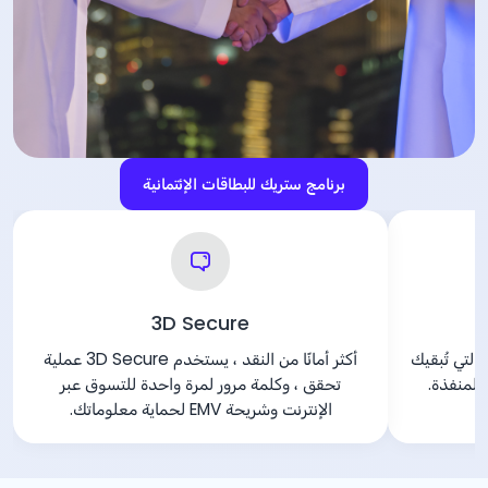
برنامج ستريك للبطاقات الإئتمانية
ة
3D Secure
خدمة مجانيّة عبر الرسائل القصيرة SMS التي تُبقيك
أكثر أمانًا من النقد ، يستخدم 3D Secure عملية
المنفذة.
تحقق ، وكلمة مرور لمرة واحدة للتسوق عبر
الإنترنت وشريحة EMV لحماية معلوماتك.