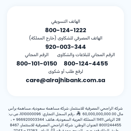
الهاتف التسويقي
800-124-1222
الهاتف المصرفي للشكاوى (خارج المملكة)
920-003-344
الرقم المجاني للبلاغات والشكاوى
الرقم المجاني
800-101-0150
800-124-4455
لرفع طلب أو شكوى
care@alrajhibank.com.sa
شركة الراجحي المصرفية للاستثمار، شركة مساهمة سعودية، مساهمة برأس
مال 60,000,000,000.00
، رقم السجل التجاري: 1010000096، ص.ب:
28 الرياض 11411 المملكة العربية السعودية، هاتف:
+ 966920003344
،
8001244455 العنوان الوطني: شركة الراجحي المصرفية للاستثمار، 8467
طريق الملك فهد – حي المروج، وحدة رقم (1)، الرياض 12263 – 2743،