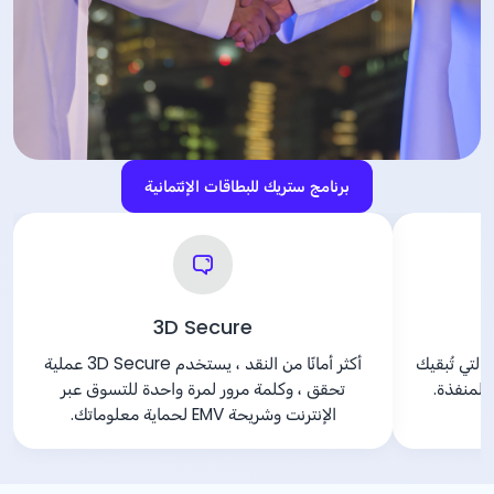
برنامج ستريك للبطاقات الإئتمانية
ة
3D Secure
خدمة مجانيّة عبر الرسائل القصيرة SMS التي تُبقيك
أكثر أمانًا من النقد ، يستخدم 3D Secure عملية
المنفذة.
تحقق ، وكلمة مرور لمرة واحدة للتسوق عبر
الإنترنت وشريحة EMV لحماية معلوماتك.