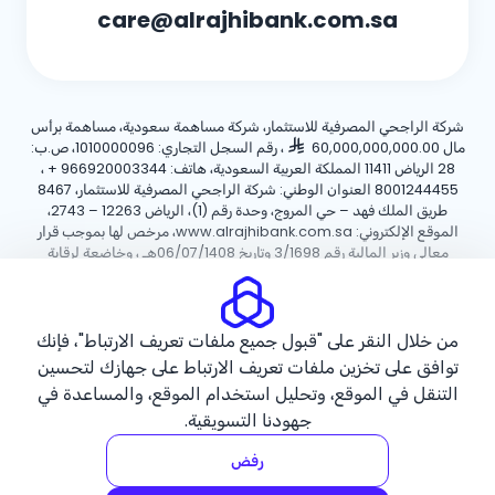
care@alrajhibank.com.sa
شركة الراجحي المصرفية للاستثمار، شركة مساهمة سعودية، مساهمة برأس
مال 60,000,000,000.00
، رقم السجل التجاري: 1010000096، ص.ب:
28 الرياض 11411 المملكة العربية السعودية، هاتف:
+ 966920003344
،
8001244455 العنوان الوطني: شركة الراجحي المصرفية للاستثمار، 8467
طريق الملك فهد – حي المروج، وحدة رقم (1)، الرياض 12263 – 2743،
الموقع الإلكتروني: www.alrajhibank.com.sa، مرخص لها بموجب قرار
معالي وزير المالية رقم 3/1698 وتاريخ 06/07/1408هـ ، وخاضعة لرقابة
وإشراف البنك المركزي السعودي.
سياسة ملفات تعريف الارتباط
سياسة الخصوصية
الأحكام والشروط
من خلال النقر على "قبول جميع ملفات تعريف الارتباط"، فإنك
توافق على تخزين ملفات تعريف الارتباط على جهازك لتحسين
حقوق الطبع والنشر ©2026 مصرف الراجحي.
التنقل في الموقع، وتحليل استخدام الموقع، والمساعدة في
جهودنا التسويقية.
رفض