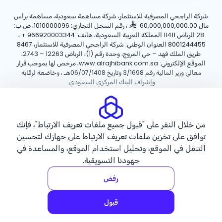
شركة الراجحي المصرفية للاستثمار، شركة مساهمة سعودية، مساهمة برأس
مال 60,000,000,000.00
، رقم السجل التجاري: 1010000096، ص.ب:
28 الرياض 11411 المملكة العربية السعودية، هاتف:
+ 966920003344
،
8001244455 العنوان الوطني: شركة الراجحي المصرفية للاستثمار، 8467
طريق الملك فهد – حي المروج، وحدة رقم (1)، الرياض 12263 – 2743،
الموقع الإلكتروني: www.alrajhibank.com.sa، مرخص لها بموجب قرار
معالي وزير المالية رقم 3/1698 وتاريخ 06/07/1408هـ ، وخاضعة لرقابة
وإشراف البنك المركزي السعودي.
سياسة ملفات تعريف الارتباط
سياسة الخصوصية
الأحكام والشروط
من خلال النقر على "قبول جميع ملفات تعريف الارتباط"، فإنك
حقوق الطبع والنشر ©2026 مصرف الراجحي.
توافق على تخزين ملفات تعريف الارتباط على جهازك لتحسين
التنقل في الموقع، وتحليل استخدام الموقع، والمساعدة في
جهودنا التسويقية.
رفض
قبول