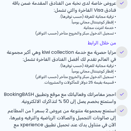
عروض خاصة لدى نخبة من الفنادق المقدمة ضمن باقة
فنادق Visa الفاخرة والتي تشمل:
•
ترقية مجانية للغرفة (حسب توفرها).
•
إفطار كونتيننتال مجاني يومياً.
•
خدمة انترنت مجانية.
•
تسجيل الدخول مبكر والخروج متأخر (حسب التوافر)
من خلال الرابط
مزايا حصرية مع خدمة kiwi collection وهي أكبر مجموعة
في العالم تقدم لك أفضل الفنادق الفاخرة تشمل:
•
ترقية مجانية للغرفة (حسب توفرها).
•
إفطار كونتيننتال مجاني يومياً.
•
تسجيل الدخول مبكر والخروج متأخر (حسب التوافر)
•
قسيمة بقيمة 25 دولار للمأكولات والمشروبات.
احجز مغامراتك وفعالياتك مع موقع وتطبيق BookingBASH
واستمتع بخصم يصل إلى
% 50
لتذاكرك الالكترونية.
استمتع بمجموعة متنوعة من عروض 2 بسعر 1 من المطاعم
إلى صالونات التجميل والصالات الرياضية والترفيه وغيرها،
الآن في متناول يدك عند تحميل تطبيق xperience مع