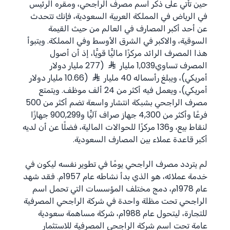
حين تأتي على ذكر اسم مصرف الراجحي، ومقره الرئيس
في الرياض في المملكة العربية السعودية، فإنك تتحدث
عن أحد أكبر المصارف في العالم من حيث القيمة
السوقية، والاكبر في الشرق الأوسط وفي المملكة. ويتبوأ
هذا المصرف الرائد مركزًا ماليًّا قويًّا، إذ أن أصول
المصرف تساوي1,039 مليار
(277 مليار دولار
أمريكي)، ويبلغ رأسماله 40 مليار
(10.66 مليار دولار
أمريكي)، ويعمل فيه أكثر من 24 ألف موظف. ويتمتع
مصرف الراجحي بشبكة انتشار واسعة تضم أكثر من 500
فرعًا وأكثر من 4,300 جهاز صراف آليًّا و900,299 جهازًا
لنقاط بيع، و136 مركزًا للحوالات المالية، فضلًا عن أن لديه
أكبر قاعدة عملاء بين المصارف السعودية.
لم يتردد مصرف الراجحي يومًا في تطوير نفسه ليكون في
خدمة عملائه، هو الذي بدأ نشاطه عام 1957م. فقد شهد
عام 1978م، دمج مختلف المؤسسات التي تحمل اسم
الراجحي تحت مظلة واحدة في شركة الراجحي المصرفية
للتجارة، ليتحول عام 1988م، شركة مساهمة سعودية
عامة تحت اسم شركة الراجحي المصرفية للاستثمار