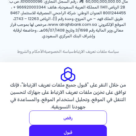
مال 60,000,000,000.00
، رقم السجل التجاري: 1010000096، ص.ب:
28 الرياض 11411 المملكة العربية السعودية، هاتف:
+ 966920003344
،
8001244455 العنوان الوطني: شركة الراجحي المصرفية للاستثمار، 8467
طريق الملك فهد – حي المروج، وحدة رقم (1)، الرياض 12263 – 2743،
الموقع الإلكتروني: www.alrajhibank.com.sa، مرخص لها بموجب قرار
معالي وزير المالية رقم 3/1698 وتاريخ 06/07/1408هـ ، وخاضعة لرقابة
وإشراف البنك المركزي السعودي.
سياسة ملفات تعريف الارتباط
سياسة الخصوصية
الأحكام والشروط
حقوق الطبع والنشر ©2026 مصرف الراجحي.
من خلال النقر على "قبول جميع ملفات تعريف الارتباط"، فإنك
توافق على تخزين ملفات تعريف الارتباط على جهازك لتحسين
التنقل في الموقع، وتحليل استخدام الموقع، والمساعدة في
جهودنا التسويقية.
رفض
قبول